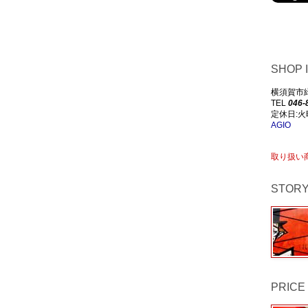
SHOP 
横須賀市緑が
TEL
046-
定休日:火
AGIO
取り扱い
STOR
PRICE