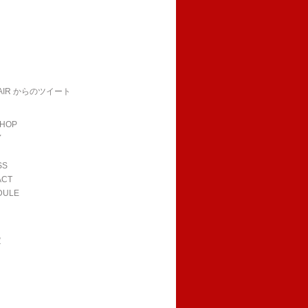
HAIR からのツイート
SHOP
Y
SS
ACT
DULE
R