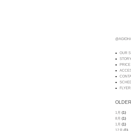
@AGIO
OUR 
STOR
PRICE
ACCE
CONT
SCHE
FLYER
OLDE
1月
(1)
8月
(1)
1月
(1)
12月
(1)