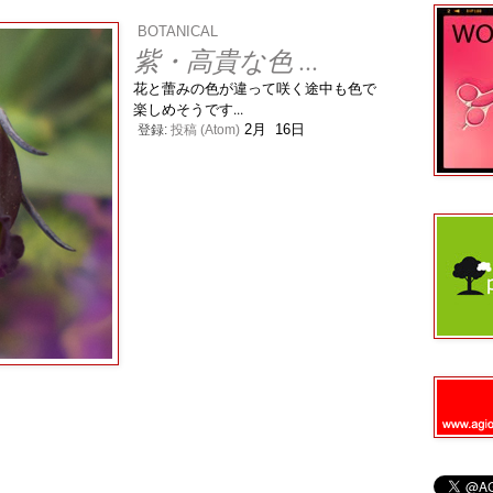
BOTANICAL
紫・
高貴な色 ...
花と蕾みの色が違って咲く途中も色で
楽しめそうです...
2月 16日
登録:
投稿 (Atom)