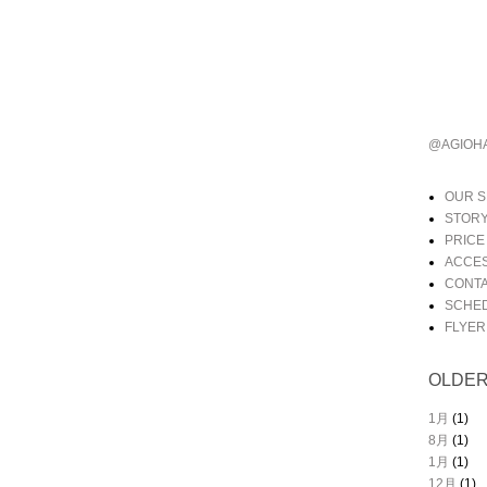
@AGIO
OUR 
STOR
PRICE
ACCE
CONT
SCHE
FLYER
OLDE
1月
(1)
8月
(1)
1月
(1)
12月
(1)