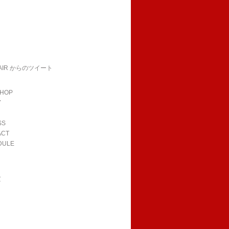
HAIR からのツイート
SHOP
Y
SS
ACT
DULE
R