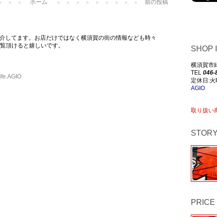
ホーム
前の投稿
常のお店を紹介してます。お店だけではなく横須賀の街の情報なども時々
覧頂けると嬉しいです。
SHOP 
横須賀市緑が
TEL
046-
ife.AGIO
定休日:火
AGIO
取り扱い
STOR
PRICE